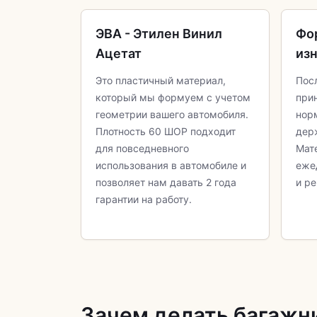
ЭВА - Этилен Винил
Фо
Ацетат
из
Это пластичный материал,
Пос
который мы формуем с учетом
при
геометрии вашего автомобиля.
нор
Плотность 60 ШОР подходит
дер
для повседневного
Мат
использования в автомобиле и
еже
позволяет нам давать 2 года
и ре
гарантии на работу.
Зачем делать багажн