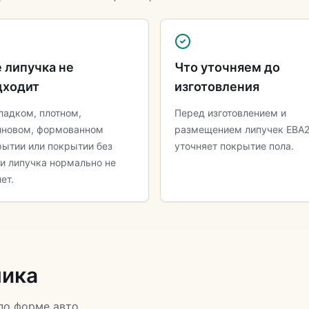
 липучка не
Что уточняем до
дходит
изготовления
ладком, плотном,
Перед изготовлением и
иновом, формованном
размещением липучек ЕВА
рытии или покрытии без
уточняет покрытие пола.
ли липучка нормально не
ет.
ника
по форме авто.