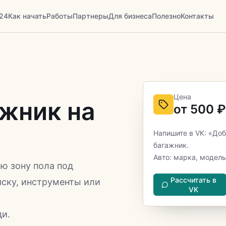
24
Как начать
Работы
Партнеры
Для бизнеса
Полезно
Контакты
Цена
ажник на
от 500 
Напишите в VK: «Доб
багажник.
Авто: марка, модель
ю зону пола под
Рассчитать в
яску, инструменты или
VK
ди.