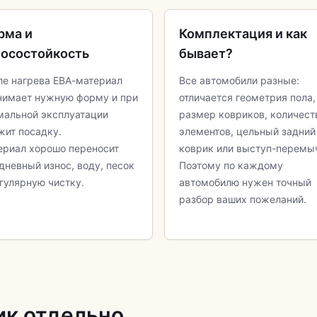
рма и
Комплектация и как
носостойкость
бывает?
ле нагрева ЕВА-материал
Все автомобили разные:
нимает нужную форму и при
отличается геометрия пола,
мальной эксплуатации
размер ковриков, количест
жит посадку.
элементов, цельный задний
ериал хорошо переносит
коврик или выступ-перемы
дневный износ, воду, песок
Поэтому по каждому
гулярную чистку.
автомобилю нужен точный
разбор ваших пожеланий.
ик отдельно