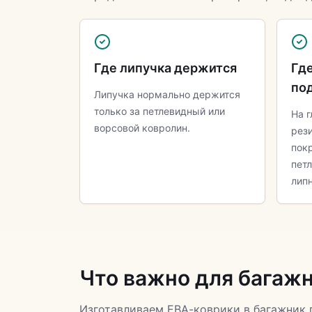
Где липучка держится
Где
по
Липучка нормально держится
только за петлевидный или
На г
ворсовой ковролин.
рез
пок
пет
липн
Что важно для багаж
Изготавливаем ЕВА-коврики в багажник 