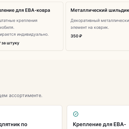
пление для ЕВА-ковра
Металлический шильди
штатные крепления
Декоративный металлически
мобиля.
элемент на коврик.
ирается индивидуально.
350 ₽
₽ за штуку
щем ассортименте.
дпятник по
Крепление для ЕВА-