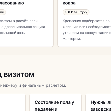
гласованию
ковра
ция
150 ₽ за штуку
авляем в расчёт, если
Крепления подбираются по
на дополнительная защита
желанию или необходимост
ительской зоны.
уточняем на консультации 
мастером.
д визитом
енеджеру и финальным расчётом.
и
Состояние пола у
Нужны л
к
педалей и
заводск