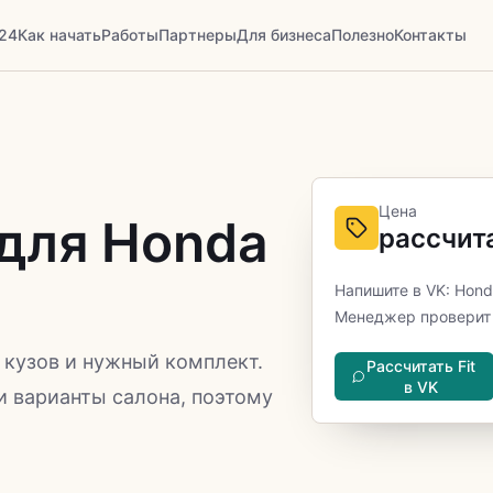
24
Как начать
Работы
Партнеры
Для бизнеса
Полезно
Контакты
Цена
для Honda
рассчит
Напишите в VK: Honda
Менеджер проверит 
, кузов и нужный комплект.
Рассчитать Fit
в VK
и варианты салона, поэтому