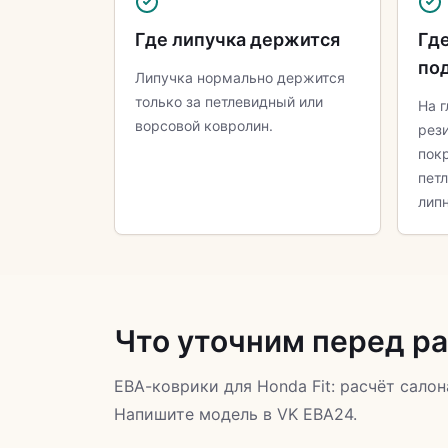
Где липучка держится
Где
по
Липучка нормально держится
только за петлевидный или
На г
ворсовой ковролин.
рез
пок
пет
липн
Что уточним перед р
ЕВА-коврики для Honda Fit: расчёт салон
Напишите модель в VK ЕВА24.