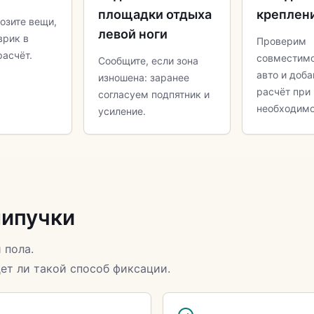
площадки отдыха
креплен
возите вещи,
левой ноги
врик в
Проверим
расчёт.
совместимо
Сообщите, если зона
авто и доба
изношена: заранее
расчёт при
согласуем подпятник и
необходимо
усиление.
липучки
 пола.
ет ли такой способ фиксации.