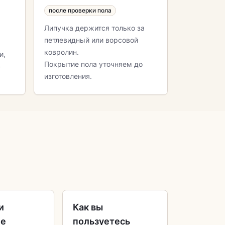
после проверки пола
Липучка держится только за
петлевидный или ворсовой
ковролин.
и,
Покрытие пола уточняем до
с
изготовления.
и
Как вы
ие
пользуетесь