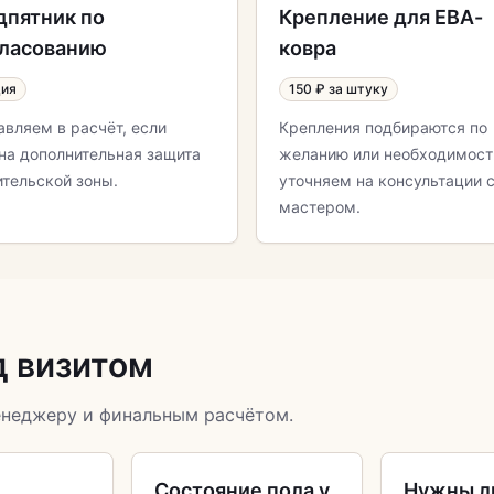
дпятник по
Крепление для ЕВА-
гласованию
ковра
ция
150 ₽ за штуку
авляем в расчёт, если
Крепления подбираются по
на дополнительная защита
желанию или необходимост
ительской зоны.
уточняем на консультации 
мастером.
д визитом
енеджеру и финальным расчётом.
и
Состояние пола у
Нужны л