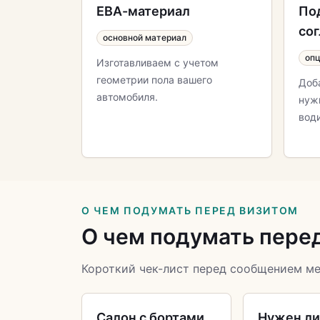
ЕВА-материал
По
со
основной материал
оп
Изготавливаем с учетом
геометрии пола вашего
Доб
автомобиля.
нуж
вод
О ЧЕМ ПОДУМАТЬ ПЕРЕД ВИЗИТОМ
О чем подумать пере
Короткий чек-лист перед сообщением м
Салон с бортами
Нужен л