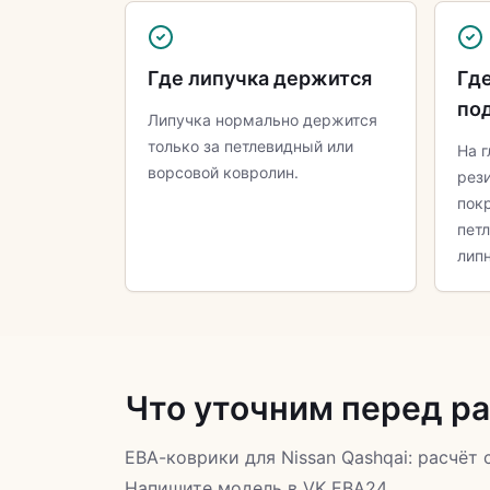
Где липучка держится
Где
по
Липучка нормально держится
только за петлевидный или
На г
ворсовой ковролин.
рез
пок
пет
липн
Что уточним перед р
ЕВА-коврики для Nissan Qashqai: расчёт 
Напишите модель в VK ЕВА24.