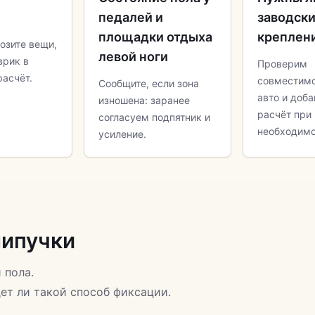
к
педалей и
заводск
площадки отдыха
креплен
возите вещи,
левой ноги
врик в
Проверим
расчёт.
совместимо
Сообщите, если зона
авто и доба
изношена: заранее
расчёт при
согласуем подпятник и
необходимо
усиление.
липучки
 пола.
ет ли такой способ фиксации.