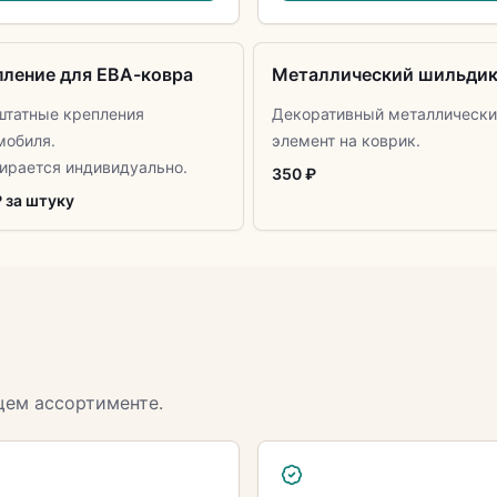
пление для ЕВА-ковра
Металлический шильди
штатные крепления
Декоративный металлически
мобиля.
элемент на коврик.
ирается индивидуально.
350 ₽
₽ за штуку
щем ассортименте.