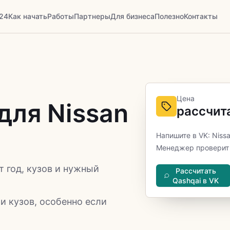
24
Как начать
Работы
Партнеры
Для бизнеса
Полезно
Контакты
Цена
для Nissan
рассчит
Напишите в VK: Niss
Менеджер проверит 
т год, кузов и нужный
Рассчитать
Qashqai в VK
и кузов, особенно если